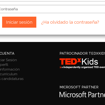
Iniciar sesión
¿Ha olvidado la contraseña?
 CUENTA
PATROCINADOR TEDXKID
ciar Sesión
perfil
 información
 currículum
s candidaturas
MICROSOFT PARTNER